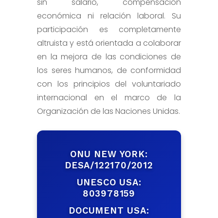
sin salario, compensación
económica ni relación laboral. Su
participación es completamente
altruista y está orientada a colaborar
en la mejora de las condiciones de
los seres humanos, de conformidad
con los principios del voluntariado
internacional en el marco de la
Organización de las Naciones Unidas.
ONU NEW YORK:
DESA/122170/2012
UNESCO USA:
803978159
DOCUMENT USA: